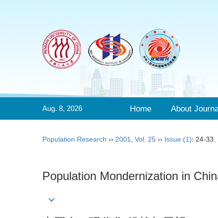
Aug. 8, 2026
Home
About Journa
Population Research
››
2001
,
Vol. 25
››
Issue (1)
: 24-33.
Population Mondernization in Chi