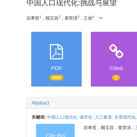
中国人口现代化:挑战与展望
1
2
3
4
彭希哲
，顾宝昌
，黄荣清
，王放
PDF
Cited
1184
2
Abstract
关键词:
中国人口现代化,
城市化,
人口素质,
生育现代化
彭希哲，顾宝昌，黄荣清，王放. 中
Cite this