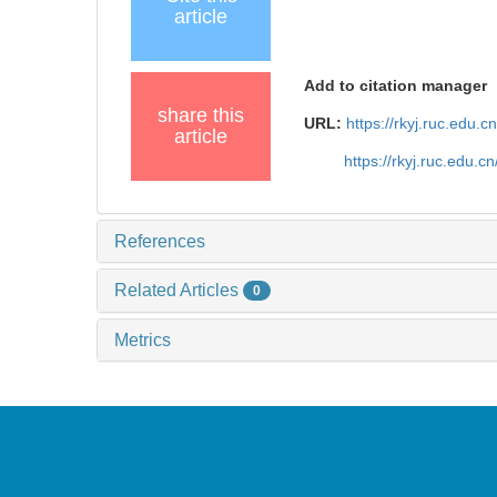
article
Add to citation manager
share this
URL:
https://rkyj.ruc.edu.
article
https://rkyj.ruc.edu.
References
Related Articles
0
Metrics