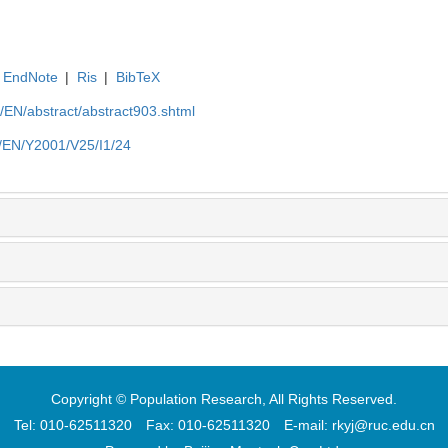
EndNote
|
Ris
|
BibTeX
cn/EN/abstract/abstract903.shtml
cn/EN/Y2001/V25/I1/24
Copyright © Population Research, All Rights Reserved.
Tel: 010-62511320 Fax: 010-62511320 E-mail: rkyj@ruc.edu.cn