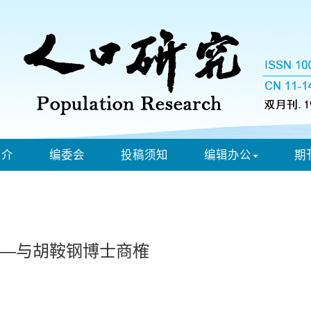
简介
编委会
投稿须知
编辑办公
期
—与胡鞍钢博士商榷