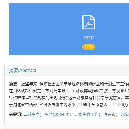
PDF
1754
摘要/Abstract
摘要：
近些年来 ,伴随社会主义市场经济体制的建立和计划生育工作
在到达或超过规定生育间隔年限后 ,主动放弃或推迟二孩生育现象1,
特殊群体呈相当规模的出现 ,使得这一现象具有社会学研究意义。
于湖北省中西部 ,经济发展属中等水平 ,1999年全市总人口 4 10 9万 
关键词:
二孩生育；
生育观念转变；
计划生育工作；
宜昌市；
现