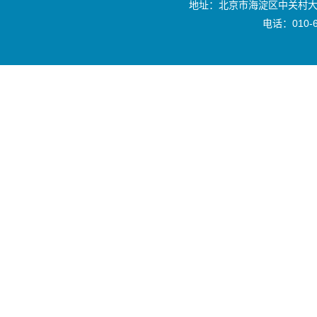
地址：北京市海淀区中关村大
电话：010-6