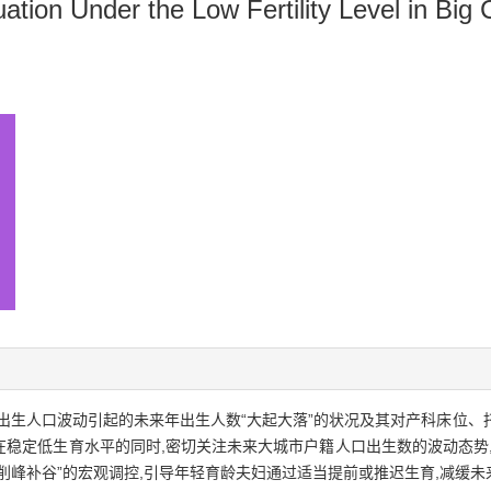
uation Under the Low Fertility Level in Big C
出生人口波动引起的未来年出生人数“大起大落”的状况及其对产科床位、
稳定低生育水平的同时,密切关注未来大城市户籍人口出生数的波动态势,
“削峰补谷”的宏观调控,引导年轻育龄夫妇通过适当提前或推迟生育,减缓