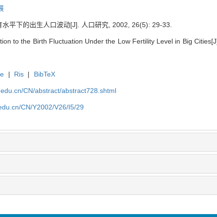
展
的出生人口波动[J]. 人口研究, 2002, 26(5): 29-33.
ion to the Birth Fluctuation Under the Low Fertility Level in Big Cities
te
|
Ris
|
BibTeX
uc.edu.cn/CN/abstract/abstract728.shtml
c.edu.cn/CN/Y2002/V26/I5/29