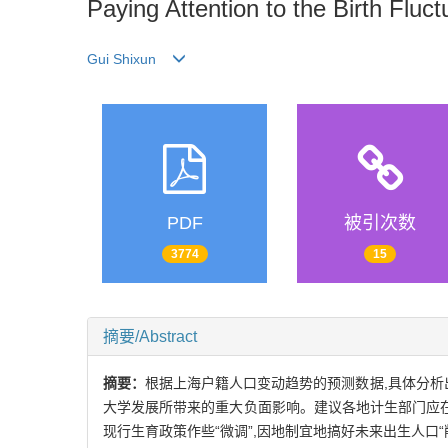
Paying Attention to the Birth Fluct
Gui Shixun
PDF
被引次数
3774
15
摘要/Abstract
摘要：
根据上海户籍人口变动趋势的预测数据,具体分析
大学发展所带来的重大负面影响。建议各地计生部门应在
现行生育政策作些“微调”,因地制宜地搞好未来出生人口