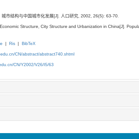
结构与中国城市化发展[J]. 人口研究, 2002, 26(5): 63-70.
 Economic Structure, City Structure and Urbanization in China[J]. Popu
te
|
Ris
|
BibTeX
uc.edu.cn/CN/abstract/abstract740.shtml
c.edu.cn/CN/Y2002/V26/I5/63