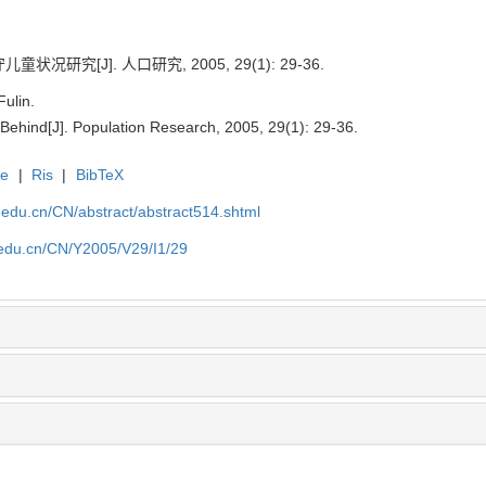
况研究[J]. 人口研究, 2005, 29(1): 29-36.
ulin.
 Behind[J]. Population Research, 2005, 29(1): 29-36.
te
|
Ris
|
BibTeX
uc.edu.cn/CN/abstract/abstract514.shtml
c.edu.cn/CN/Y2005/V29/I1/29