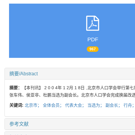
PDF
967
摘要/Abstract
摘要：
【本刊讯】 2 0 0 4年 1 2月 1 8日 ,北京市人口
张车伟、侯亚非、杜鹏当选为副会长。北京市人口学会完成换届改
关键词:
北京市；
全体会员；
代表大会；
当选为；
副会长；
行舟
参考文献