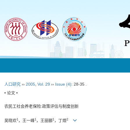
人口研究
››
2005
,
Vol. 29
››
Issue (4)
: 28-35 .
• 论文 •
农民工社会养老保险:政策评估与制度创新
1
1
1
2
吴晓欢
，王一峰
，王丽郦
，丁煜