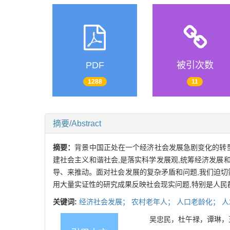
PDF
被引次数
1288
11
摘要/Abstract
摘要：
背景中国正处在一个经济社会发展急剧变化的转
建社会主义和谐社会,是落实科学发展观,统筹经济发展和
导、来推动。面对社会发展的复杂矛盾和问题,我们迫切
用大量实证性的研究成果反映社会现实问题,特别是人民
关键词:
经济社会发展；
农村老年人；
人口老龄化；
人
吴忠民，杜午禄，谭琳，王思斌，