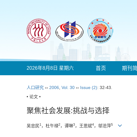
2026年8月8日 星期六
首页
期刊
人口研究
››
2006
,
Vol. 30
››
Issue (2)
: 32-43.
• 论文 •
聚焦社会发展:挑战与选择
1
2
3
4
5
吴忠民
，杜午禄
，谭琳
，王思斌
，邬沧萍