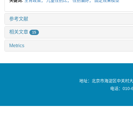
关键词:
生育政策；
儿童性别比；
性别偏好；
固定效果模型
参考文献
相关文章
15
Metrics
地址：北京市海淀区中关村大
电话：010-6