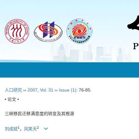
人口研究
››
2007
,
Vol. 31
››
Issue (1)
: 76-85.
• 论文 •
三峡移民迁移满意度的转变及其根源
1
2
刘成斌
，
风笑天