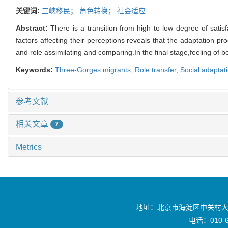
关键词:
三峡移民；
角色转换；
社会适应
Abstract:
There is a transition from high to low degree of satis
factors affecting their perceptions reveals that the adaptation pro
and role assimilating and comparing.In the final stage,feeling of 
Keywords:
Three-Gorges migrants,
Role transfer,
Social adaptat
参考文献
相关文章
7
Metrics
地址：北京市海淀区中关村大
电话：010-6