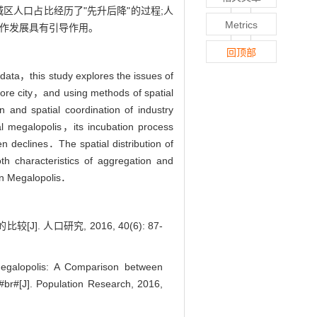
区人口占比经历了"先升后降"的过程;人
Metrics
协作发展具有引导作用。
回顶部
 data，this study explores the issues of
core city，and using methods of spatial
n and spatial coordination of industry
al megalopolis，its incubation process
n declines．The spatial distribution of
h characteristics of aggregation and
hin Megalopolis．
口研究, 2016, 40(6): 87-
Megalopolis: A Comparison between
#br#[J]. Population Research, 2016,