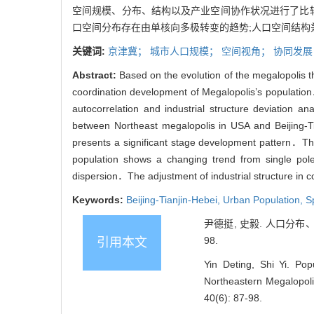
空间规模、分布、结构以及产业空间协作状况进行了比较
口空间分布存在由单核向多极转变的趋势;人口空间结构
关键词:
京津冀；
城市人口规模；
空间视角；
协同发
Abstract:
Based on the evolution of the megalopolis t
coordination development of Megalopolis’s population
autocorrelation and industrial structure deviation a
between Northeast megalopolis in USA and Beijing-Ti
presents a significant stage development pattern．The 
population shows a changing trend from single pole
dispersion．The adjustment of industrial structure in 
Keywords:
Beijing-Tianjin-Hebei,
Urban Population,
S
尹德挺, 史毅. 人口分布、
98.
引用本文
Yin Deting, Shi Yi. Po
Northeastern Megalopoli
40(6): 87-98.