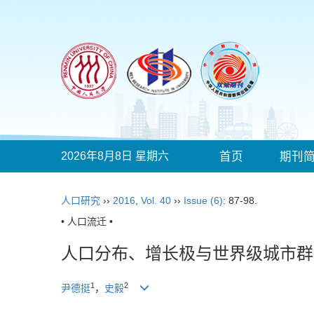
2026年8月8日 星期六
首页
期刊
人口研究
››
2016
,
Vol. 40
››
Issue (6)
: 87-98.
• 人口流迁 •
人口分布、增长极与世界级城市群
1
2
尹德挺
，
史毅