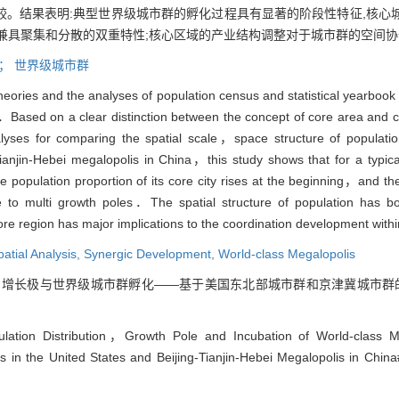
。结果表明:典型世界级城市群的孵化过程具有显著的阶段性特征,核心城
兼具聚集和分散的双重特性;核心区域的产业结构调整对于城市群的空间
展；
世界级城市群
heories and the analyses of population census and statistical yearbook
．Based on a clear distinction between the concept of core area and 
nalyses for comparing the spatial scale，space structure of populatio
anjin-Hebei megalopolis in China，this study shows that for a typic
population proportion of its core city rises at the beginning，and the
 to multi growth poles．The spatial structure of population has bot
core region has major implications to the coordination development wit
patial Analysis,
Synergic Development,
World-class Megalopolis
增长极与世界级城市群孵化——基于美国东北部城市群和京津冀城市群的比较[J]. 人
pulation Distribution，Growth Pole and Incubation of World-class 
s in the United States and Beijing-Tianjin-Hebei Megalopolis in China