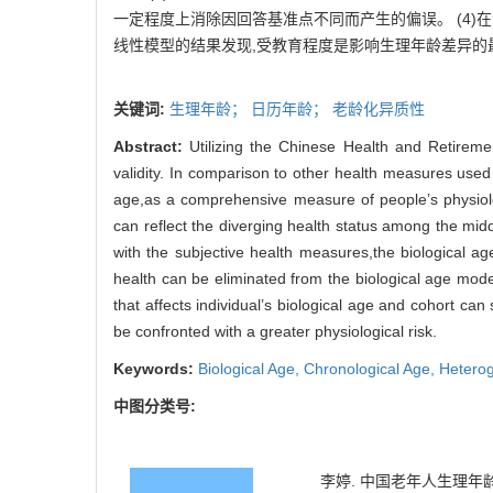
一定程度上消除因回答基准点不同而产生的偏
误
。 (
4
)
在
线性模型的结果发现
,
受教育程度是影响生理年龄差异的
关键词:
生理年龄；
日历年龄；
老龄化异质性
Abstract:
Utilizing the Chinese Health and Retireme
validity. In comparison to other health measures used
age
,
as a comprehensive measure of people’s physiolo
can reflect the diverging
health status among the mi
with the subjective health measures
,
the biological a
health can
be eliminated from the biological age mode
that affects individual’s biological age and cohort
can s
be confronted with a greater physiological risk.
Keywords:
Biological Age,
Chronological Age,
Heterog
中图分类号:
李婷. 中国老年人生理年龄的测量[