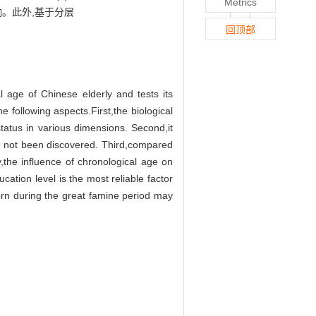
Metrics
响
。
此外
,
基于分层
回顶部
l age of Chinese elderly and tests its
e following aspects.
First
,
the biological
h status in various dimensions. Second
,
it
e not
been discovered. Third
,
compared
y
,
the influence of chronological age on
cation level is the most reliable factor
orn during the great famine
period may