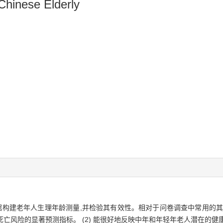
Chinese Elderly
据构建老年人生理年龄测量
,
并检验其有效性
。
相对于问卷调查中常用的
死亡风险的显著预测指标
。 (
2
)
能很好地反映中年和年轻年
老人潜在的健