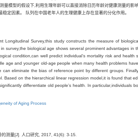
测量模型的假设下
,
利用生理年龄可以直接消除日历年龄对健康测量的影
最稳定因素
。
队列在中国老年人的生理健康上
存在显著的分化作用
。
nt Longitudinal Survey
,
this study constructs the
measure of biologica
 in survey
,
the biological age shows several prominent advantages in th
gical condition
,
can well predict individual’s mortality risk and healt
ddle age and younger old-age people when many health problems hav
ge can eliminate
the bias of reference point by different groups. Finall
l. Based on the hierarchical linear regression model
,
it is
found that edu
ignificantly differentiate old people’s health. In particular
,
individuals b
eneity of Aging Process
J]. 人口研究, 2017, 41(6): 3-15.