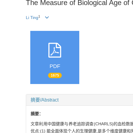
The Measure of Biological Age of 
1
Li Ting
PDF
1675
摘要/Abstract
摘要：
文章利用中国健康与养老追踪调查
(
CHARLS
)
的血检数
优点
:(
1
)
能全
面体现个人的生理健康
,
是多个维度健康和