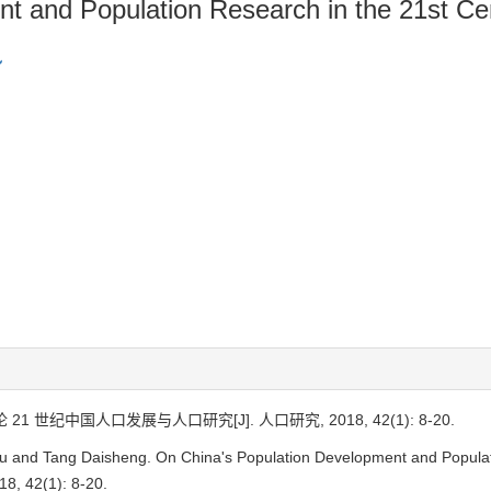
t and Population Research in the 21st Ce
 论
21
世纪中国人口发展与人口研究
[J]. 人口研究, 2018, 42(1): 8-20.
yu and Tang Daisheng. On China's Population Development and Populati
8, 42(1): 8-20.