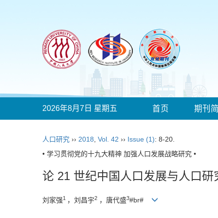
2026年8月7日 星期五
首页
期刊
人口研究
››
2018
,
Vol. 42
››
Issue (1)
: 8-20.
• 学习贯彻党的十九大精神 加强人口发展战略研究 •
论
21
世纪中国人口发展与人口研
1
2
3
刘家强
，刘昌宇
，唐代盛
#br#