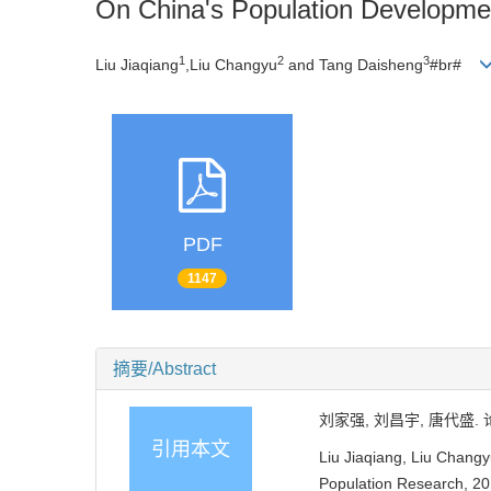
On China's Population Developmen
1
2
3
Liu Jiaqiang
,Liu Changyu
and Tang Daisheng
#br#
PDF
1147
摘要/Abstract
刘家强, 刘昌宇, 唐代盛.
引用本文
Liu Jiaqiang, Liu Chang
Population Research, 201