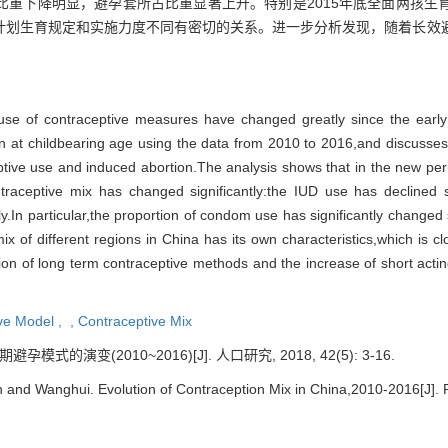
比重下降明显，避孕套所占比重显著上升。特别是2015年底全面两孩生
计划生育规定和实施力度不同有密切的关系。进一步分析发现，随着长效
 the use of contraceptive measures have changed greatly since the earl
n at childbearing age using the data from 2010 to 2016,and discusses
tive use and induced abortion.The analysis shows that in the new peri
ntraceptive mix has changed significantly:the IUD use has declined sl
In particular,the proportion of condom use has significantly changed 
 of different regions in China has its own characteristics,which is clos
ion of long term contraceptive methods and the increase of short acti
ve Model ,
,
Contraceptive Mix
模式的演变(2010~2016)[J]. 人口研究, 2018, 42(5): 3-16.
 and Wanghui. Evolution of Contraception Mix in China,2010-2016[J]. P