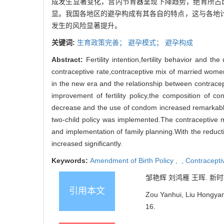
成发生显著变化，宫内节育器呈现下降趋势，绝育所占
显。我国各地区的避孕构成有其各自的特点，这与各地
发生的风险显著提升。
关键词:
生育政策完善；
避孕模式；
避孕构成
Abstract:
Fertility intention,fertility behavior and
contraceptive rate,contraceptive mix of married wome
in the new era and the relationship between contracep
improvement of fertility policy,the composition of co
decrease and the use of condom increased remarkably.
two-child policy was implemented.The contraceptive mix
and implementation of family planning.With the reduct
increased significantly.
Keywords:
Amendment of Birth Policy ,
,
Contracepti
邹艳辉 刘鸿雁 王晖. 新时期避孕
引用本文
Zou Yanhui, Liu Hongyan
16.