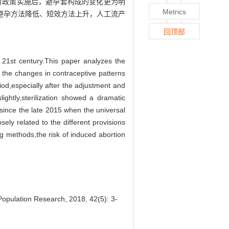
育政策实施后，避孕套构成的变化更为明
Metrics
避孕方法降低、短效方法上升，人工流产
回顶部
y 21st century.This paper analyzes the
 the changes in contraceptive patterns
od,especially after the adjustment and
ightly,sterilization showed a dramatic
since the late 2015 when the universal
ely related to the different provisions
ng methods,the risk of induced abortion
opulation Research, 2018, 42(5): 3-