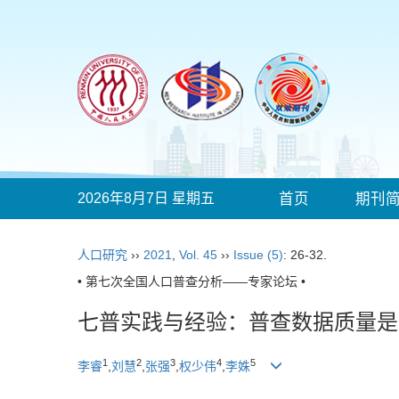
2026年8月7日 星期五
首页
期刊
人口研究
››
2021
,
Vol. 45
››
Issue (5)
: 26-32.
• 第七次全国人口普查分析——专家论坛 •
七普实践与经验：普查数据质量是
1
2
3
4
5
李睿
,
刘慧
,
张强
,
权少伟
,
李姝