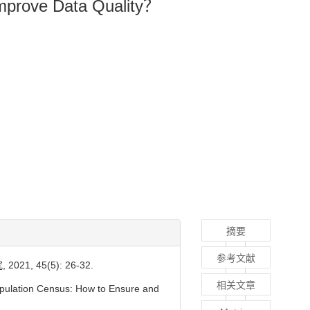
Improve Data Quality？
摘要
参考文献
 45(5): 26-32.
相关文章
opulation Census: How to Ensure and