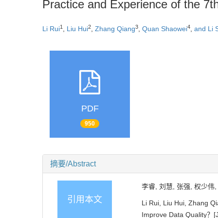
Practice and Experience of the 7
1
2
3
4
Li Rui
,
Liu Hui
,
Zhang Qiang
,
Quan Shaowei
,
and Li 
PDF
950
摘要/Abstract
李睿, 刘慧, 张强, 权少伟
引用本文
Li Rui, Liu Hui, Zhang 
Improve Data Quality？[J