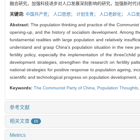
融合研究，加强科技进步对人口发展深刻影响的研究，加强新时代
关键词:
中国共产党；
人口思想；
计划生育；
人口老龄化；
人口发
Abstract:
The population thinking and practice of the Communist P
opening-up, and the history of socialism development. Among the 
fundamental realities with large population and relatively insuffi
understand and grasp China's population situation in the new pe
fertility policy, especially the implementation of the threechi
development strategies, strengthen the research on fertility pa
national strategies for positive response to population ageing, i
scientific and technological progress on population development, an
Keywords:
The Communist Party of China,
Population Thoughts
参考文献
相关文章
15
Metrics