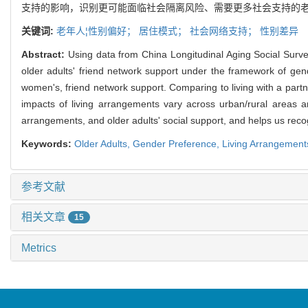
支持的影响，识别更可能面临社会隔离风险、需要更多社会支持的
关键词:
老年人¦性别偏好；
居住模式；
社会网络支持；
性别差异
Abstract:
Using data from China Longitudinal Aging Social Surve
older adults' friend network support under the framework of ge
women's, friend network support. Comparing to living with a partne
impacts of living arrangements vary across urban/rural areas and
arrangements, and older adults' social support, and helps us reco
Keywords:
Older Adults,
Gender Preference,
Living Arrangement
参考文献
相关文章
15
Metrics