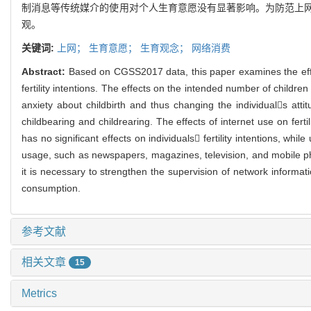
制消息等传统媒介的使用对个人生育意愿没有显著影响。为防范上
观。
关键词:
上网；
生育意愿；
生育观念；
网络消费
Abstract:
Based on CGSS2017 data, this paper examines the effects 
fertility intentions. The effects on the intended number of childr
anxiety about childbirth and thus changing the individuals att
childbearing and childrearing. The effects of internet use on fertil
has no significant effects on individuals fertility intentions, whi
usage, such as newspapers, magazines, television, and mobile phon
it is necessary to strengthen the supervision of network informati
consumption.
参考文献
相关文章
15
Metrics