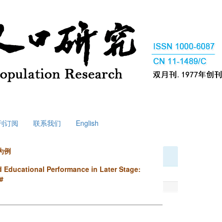
刊订阅
联系我们
English
为例
 Educational Performance in Later Stage:
#