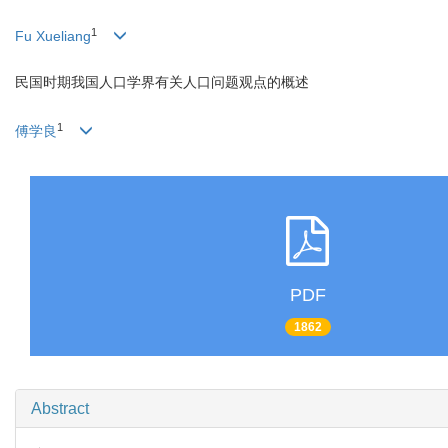
1
Fu Xueliang
民国时期我国人口学界有关人口问题观点的概述
1
傅学良
PDF
1862
Abstract