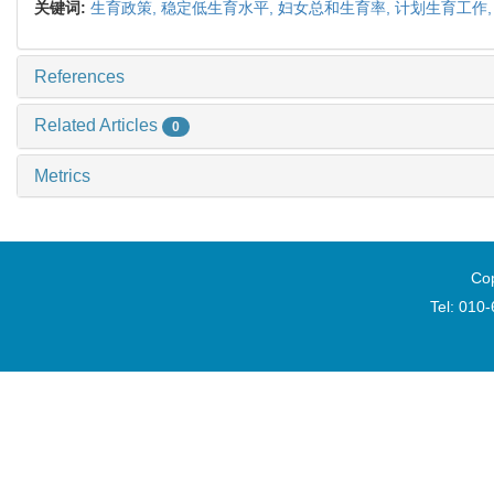
关键词:
生育政策,
稳定低生育水平,
妇女总和生育率,
计划生育工作
References
Related Articles
0
Metrics
Cop
Tel: 010