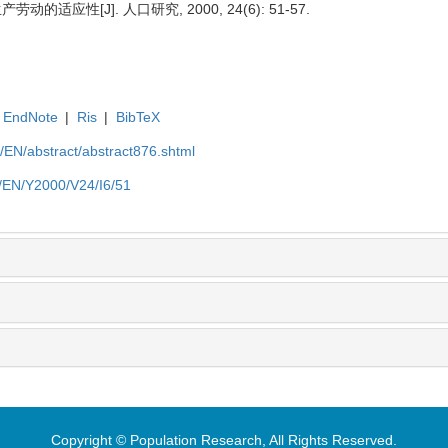
适应性[J]. 人口研究, 2000, 24(6): 51-57.
EndNote
|
Ris
|
BibTeX
cn/EN/abstract/abstract876.shtml
cn/EN/Y2000/V24/I6/51
Copyright © Population Research, All Rights Reserved.