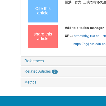
雷洪，孙龙. 三峡农村移民生产劳动的
Cite this
article
Add to citation manager
share this
URL:
https://rkyj.ruc.edu.
article
https://rkyj.ruc.edu.
References
Related Articles
0
Metrics