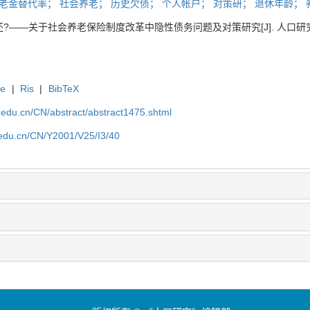
老金替代率；
社会养老；
历史欠债；
个人帐户；
对策研；
退休年龄；
——关于社会养老保险制度改革中隐性债务问题及对策研究[J]. 人口研究, 2001, 
te
|
Ris
|
BibTeX
uc.edu.cn/CN/abstract/abstract1475.shtml
c.edu.cn/CN/Y2001/V25/I3/40