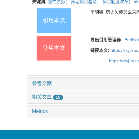
关键词:
隐性债务；
养老保险基金；
保险制度改革；
养
李明镇. 历史欠债怎么来还?
引用本文
导出引用管理器
EndNo
使用本文
链接本文:
https://rkyj.r
https://rkyj.ru
参考文献
相关文章
15
Metrics