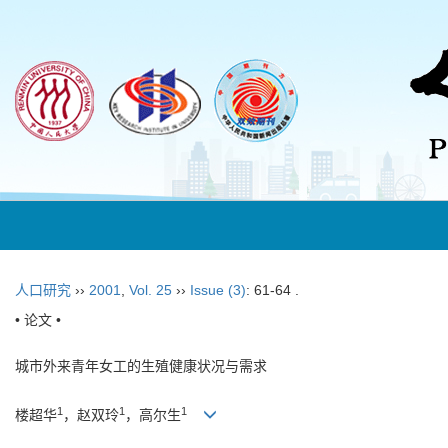
人口研究
››
2001
,
Vol. 25
››
Issue (3)
: 61-64 .
• 论文 •
城市外来青年女工的生殖健康状况与需求
1
1
1
楼超华
，赵双玲
，高尔生