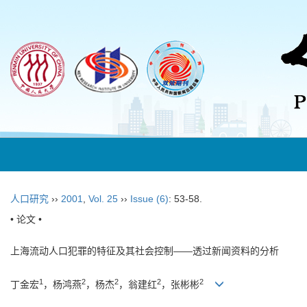
人口研究
››
2001
,
Vol. 25
››
Issue (6)
: 53-58.
• 论文 •
上海流动人口犯罪的特征及其社会控制——透过新闻资料的分析
1
2
2
2
2
丁金宏
，杨鸿燕
，杨杰
，翁建红
，张彬彬