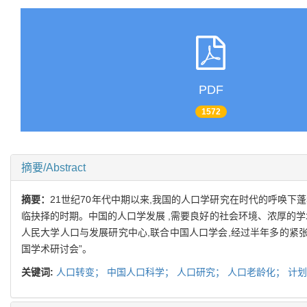
PDF
1572
摘要/Abstract
摘要：
21世纪70年代中期以来,我国的人口学研究在时代的呼唤下蓬
临抉择的时期。中国的人口学发展 ,需要良好的社会环境、浓厚的
人民大学人口与发展研究中心,联合中国人口学会,经过半年多的紧张筹
国学术研讨会”。
关键词:
人口转变；
中国人口科学；
人口研究；
人口老龄化；
计