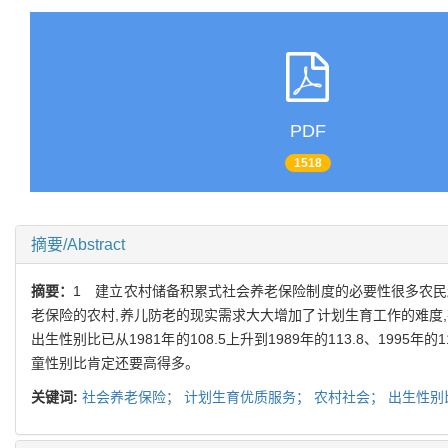
PDF
1518
摘要/Abstract
摘要：
1 建立农村储备积累式社会养老保险制度的必要性很多农民
老保险的农村,养儿防老的现实需求大大增加了计划生育工作的难度
出生性别比已从1981年的108.5上升到1989年的113.8、1995年
童性别比肯定还要高得多。
关键词:
社会养老保险；
计划生育优质服务；
农村社会；
出生性别