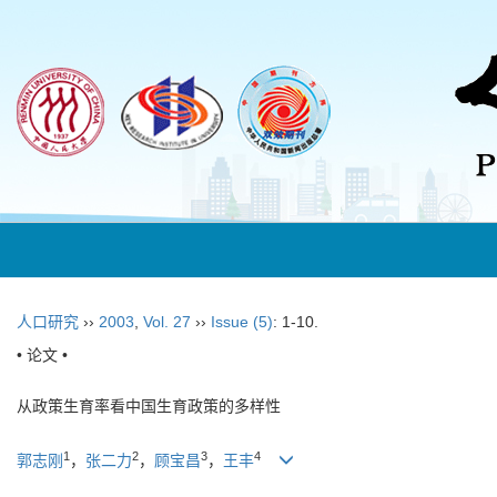
人口研究
››
2003
,
Vol. 27
››
Issue (5)
: 1-10.
• 论文 •
从政策生育率看中国生育政策的多样性
1
2
3
4
郭志刚
，
张二力
，
顾宝昌
，
王丰