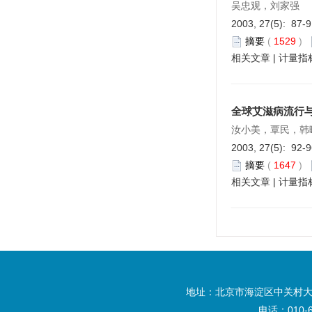
吴忠观，刘家强
2003, 27(5): 87-
摘要
(
1529
)
相关文章
|
计量指
全球艾滋病流行
汝小美，覃民，韩
2003, 27(5): 92-
摘要
(
1647
)
相关文章
|
计量指
地址：北京市海淀区中关村大
电话：010-6