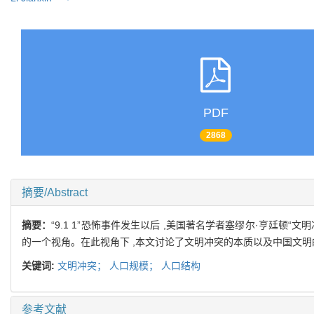
PDF
2868
摘要/Abstract
摘要：
“9.1 1”恐怖事件发生以后 ,美国著名学者塞缪尔·亨廷
的一个视角。在此视角下 ,本文讨论了文明冲突的本质以及中国文明
关键词:
文明冲突；
人口规模；
人口结构
参考文献