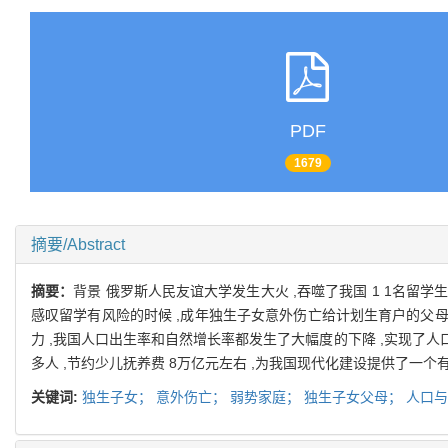
PDF
1679
摘要/Abstract
摘要：
背景 俄罗斯人民友谊大学发生大火 ,吞噬了我国 1 1名留
感叹留学有风险的时候 ,成年独生子女意外伤亡给计划生育户的父母
力 ,我国人口出生率和自然增长率都发生了大幅度的下降 ,实现了人口
多人 ,节约少儿抚养费 8万亿元左右 ,为我国现代化建设提供了一个
关键词:
独生子女；
意外伤亡；
弱势家庭；
独生子女父母；
人口