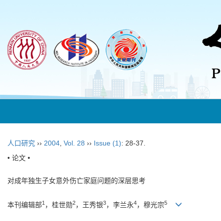
人口研究
››
2004
,
Vol. 28
››
Issue (1)
: 28-37.
• 论文 •
对成年独生子女意外伤亡家庭问题的深层思考
1
2
3
4
5
本刊编辑部
，桂世勋
，王秀银
，李兰永
，穆光宗