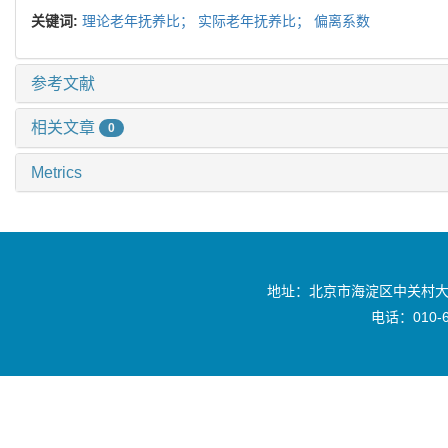
关键词:
理论老年抚养比；
实际老年抚养比；
偏离系数
参考文献
相关文章
0
Metrics
地址：北京市海淀区中关村大
电话：010-6