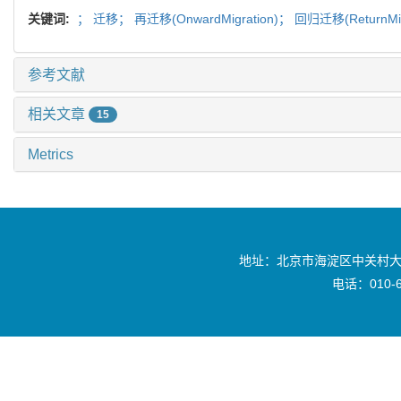
关键词:
；
迁移；
再迁移(OnwardMigration)；
回归迁移(ReturnMig
参考文献
相关文章
15
Metrics
地址：北京市海淀区中关村大
电话：010-6