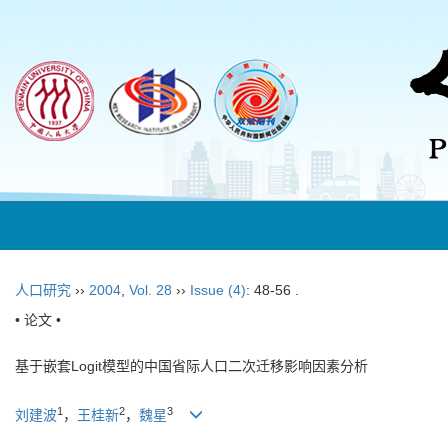
人口研究
››
2004
,
Vol. 28
››
Issue (4)
: 48-56 .
• 论文 •
基于嵌套Logit模型的中国省际人口二次迁移影响因素分析
1
2
3
刘建波
，
王桂新
，
魏星