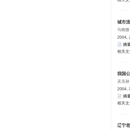
城市
马晓微
2004, 
摘
相关文
我国
吴克禄
2004, 
摘
相关文
辽宁