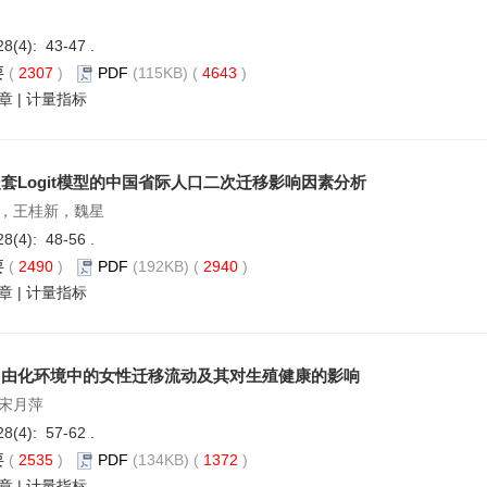
28(4): 43-47 .
要
(
2307
)
PDF
(115KB) (
4643
)
章
|
计量指标
套Logit模型的中国省际人口二次迁移影响因素分析
，王桂新，魏星
28(4): 48-56 .
要
(
2490
)
PDF
(192KB) (
2940
)
章
|
计量指标
自由化环境中的女性迁移流动及其对生殖健康的影响
宋月萍
28(4): 57-62 .
要
(
2535
)
PDF
(134KB) (
1372
)
章
|
计量指标