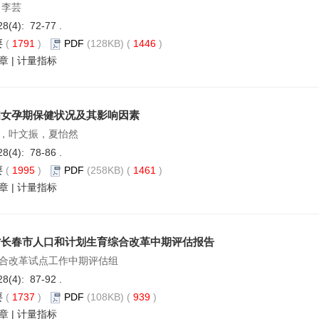
 李芸
28(4): 72-77 .
要
(
1791
)
PDF
(128KB) (
1446
)
章
|
计量指标
妇女孕期保健状况及其影响因素
，叶文振，夏怡然
28(4): 78-86 .
要
(
1995
)
PDF
(258KB) (
1461
)
章
|
计量指标
省长春市人口和计划生育综合改革中期评估报告
合改革试点工作中期评估组
28(4): 87-92 .
要
(
1737
)
PDF
(108KB) (
939
)
章
|
计量指标