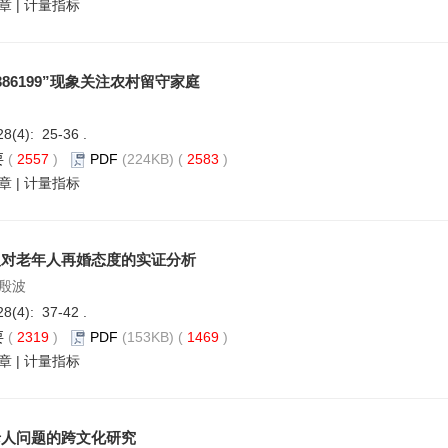
章
|
计量指标
386199”现象关注农村留守家庭
28(4): 25-36 .
要
(
2557
)
PDF
(224KB) (
2583
)
章
|
计量指标
人对老年人再婚态度的实证分析
殷波
28(4): 37-42 .
要
(
2319
)
PDF
(153KB) (
1469
)
章
|
计量指标
老人问题的跨文化研究