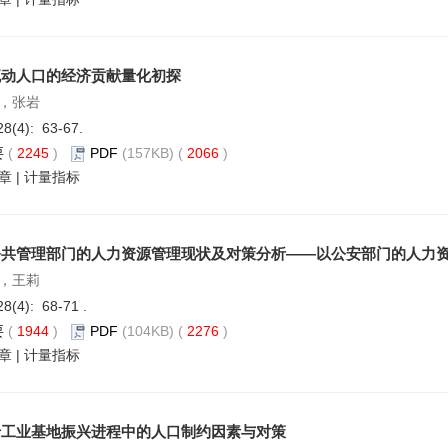
流动人口的经济贡献量化初探
，张岩
28(4): 63-67.
要
(
2245
)
PDF
(157KB) (
2066
)
章
|
计量指标
公共管理部门的人力资源管理现状及对策分析——以公安部门的人力
，王莉
28(4): 68-71 .
要
(
1944
)
PDF
(104KB) (
2276
)
章
|
计量指标
老工业基地振兴进程中的人口制约因素与对策