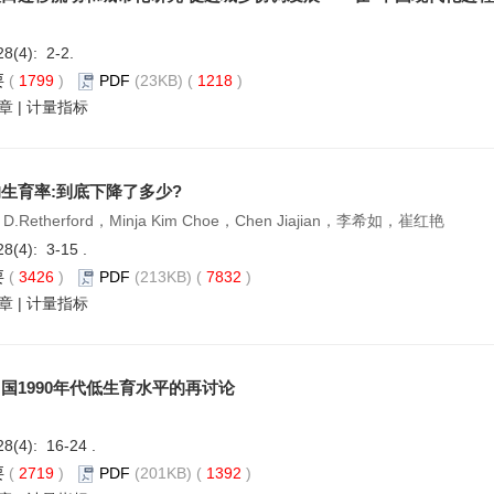
28(4): 2-2.
要
(
1799
)
PDF
(23KB) (
1218
)
章
|
计量指标
生育率:到底下降了多少?
t D.Retherford，Minja Kim Choe，Chen Jiajian，李希如，崔红艳
28(4): 3-15 .
要
(
3426
)
PDF
(213KB) (
7832
)
章
|
计量指标
国1990年代低生育水平的再讨论
28(4): 16-24 .
要
(
2719
)
PDF
(201KB) (
1392
)