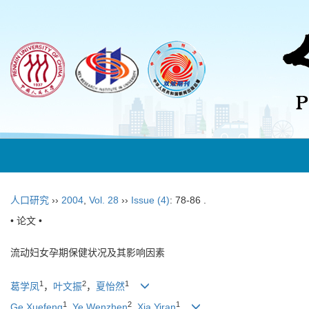
人口研究
››
2004
,
Vol. 28
››
Issue (4)
: 78-86 .
• 论文 •
流动妇女孕期保健状况及其影响因素
1
2
1
葛学凤
，
叶文振
，
夏怡然
1
2
1
Ge Xuefeng
,
Ye Wenzhen
,
Xia Yiran