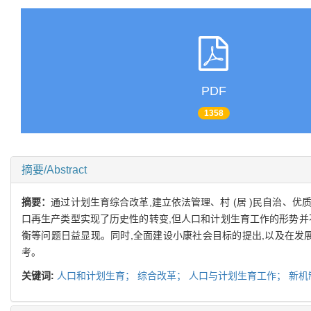
PDF
1358
摘要/Abstract
摘要：
通过计划生育综合改革,建立依法管理、村 (居 )民自治、
口再生产类型实现了历史性的转变,但人口和计划生育工作的形势并
衡等问题日益显现。同时,全面建设小康社会目标的提出,以及在发
考。
关键词:
人口和计划生育；
综合改革；
人口与计划生育工作；
新机