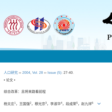
人口研究
››
2004
,
Vol. 28
››
Issue (5)
: 27-40.
• 论文 •
综合改革：且将来路看前程
1
2
3
4
5
6
杨文庄
，王国强
，穆光宗
，李淑华
，段成荣
，赵九祥