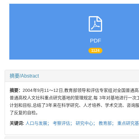
PDF
1124
摘要/Abstract
摘要：
2004年9月11～12日,教育部领导和评估专家组对全国
普通高校人文社科重点研究基地的管理规定,每 3年对基地进行一次
计划和目标,总结了3年来在科学研究、人才培养、学术交流、咨询服
了反复的自检。
关键词:
人口与发展；
考察评估；
研究中心；
教育部；
重点研究