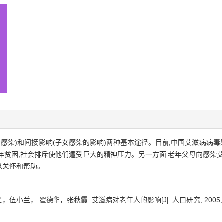
染)和间接影响(子女感染的影响)两种基本途径。目前,中国艾滋病病毒感染
年贫困,社会排斥使他们遭受巨大的精神压力。另一方面,老年父母向感染
以关怀和帮助。
小兰， 翟德华，张秋霞. 艾滋病对老年人的影响[J]. 人口研究, 2005, 29(3