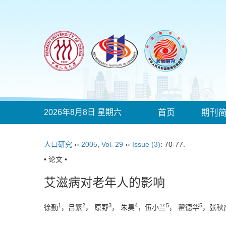
2026年8月8日 星期六
首页
期刊
人口研究
››
2005
,
Vol. 29
››
Issue (3)
: 70-77.
• 论文 •
艾滋病对老年人的影响
1
2
3
4
5
5
徐勤
，吕繁
， 原野
， 朱昊
，伍小兰
， 翟德华
，张秋