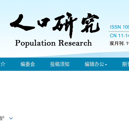
简介
编委会
投稿须知
编辑办公
期
5
霞