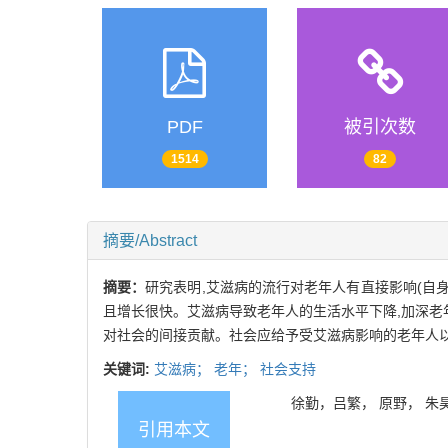
PDF
被引次数
1514
82
摘要/Abstract
摘要：
研究表明,艾滋病的流行对老年人有直接影响(自身感
且增长很快。艾滋病导致老年人的生活水平下降,加深老
对社会的间接贡献。社会应给予受艾滋病影响的老年人
关键词:
艾滋病；
老年；
社会支持
徐勤，吕繁， 原野， 朱昊，伍
引用本文