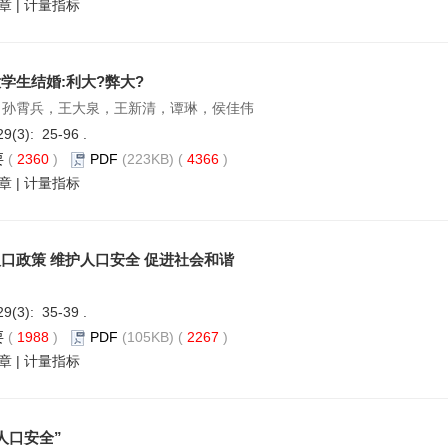
章
|
计量指标
学生结婚:利大?弊大?
 孙霄兵，王大泉，王新清，谭琳，侯佳伟
29(3): 25-96 .
要
(
2360
)
PDF
(223KB) (
4366
)
章
|
计量指标
口政策 维护人口安全 促进社会和谐
29(3): 35-39 .
要
(
1988
)
PDF
(105KB) (
2267
)
章
|
计量指标
人口安全”