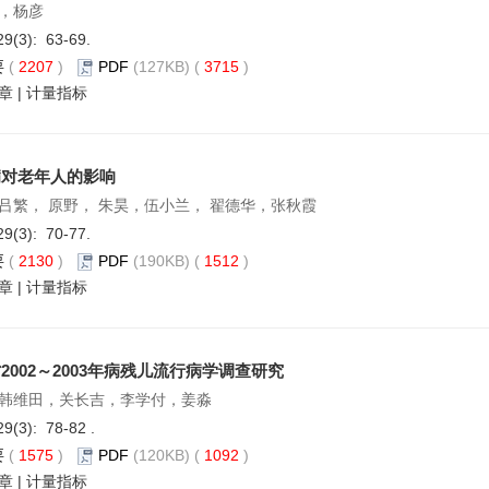
，杨彦
29(3): 63-69.
要
(
2207
)
PDF
(127KB) (
3715
)
章
|
计量指标
病对老年人的影响
吕繁， 原野， 朱昊，伍小兰， 翟德华，张秋霞
29(3): 70-77.
要
(
2130
)
PDF
(190KB) (
1512
)
章
|
计量指标
2002～2003年病残儿流行病学调查研究
韩维田，关长吉，李学付，姜淼
29(3): 78-82 .
要
(
1575
)
PDF
(120KB) (
1092
)
章
|
计量指标