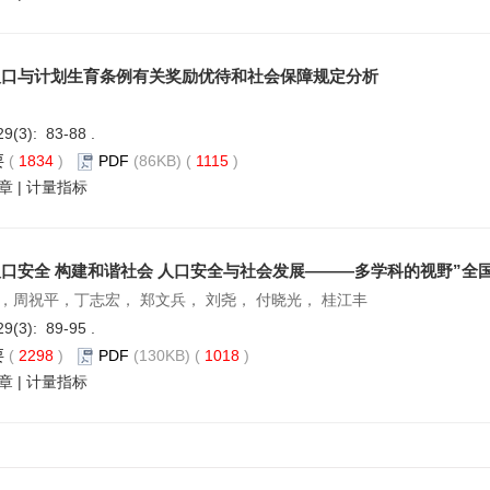
人口与计划生育条例有关奖励优待和社会保障规定分析
29(3): 83-88 .
要
(
1834
)
PDF
(86KB) (
1115
)
章
|
计量指标
口安全 构建和谐社会 人口安全与社会发展———多学科的视野”全
，周祝平，丁志宏， 郑文兵， 刘尧， 付晓光， 桂江丰
29(3): 89-95 .
要
(
2298
)
PDF
(130KB) (
1018
)
章
|
计量指标