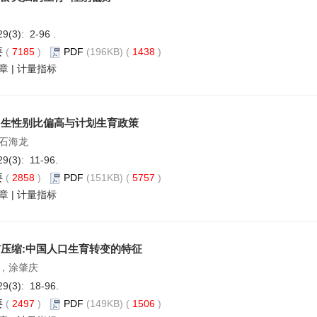
29(3): 2-96 .
要
(
7185
)
PDF
(196KB) (
1438
)
章
|
计量指标
出生性别比偏高与计划生育政策
石海龙
29(3): 11-96.
要
(
2858
)
PDF
(151KB) (
5757
)
章
|
计量指标
压缩:中国人口生育转变的特征
，涂肇庆
29(3): 18-96.
要
(
2497
)
PDF
(149KB) (
1506
)