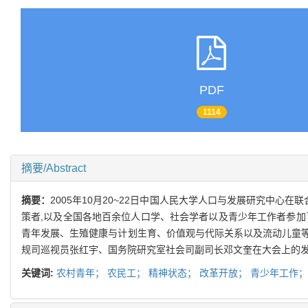
PDF
1114
摘要/Abstract
摘要：
2005年10月20~22日中国人民大学人口与发展研究中
策者,以及全国各地百余位人口学、社会学者以及青少年工作者参加
青年发展、生殖健康与计划生育、价值观与代际关系以及流动儿童等
规司巡视员张红宇、国务院研究室社会司副司长邓文奎在大会上的发
关键词:
农村青年；
农民工；
精神状态；
改革开放；
青少年工作