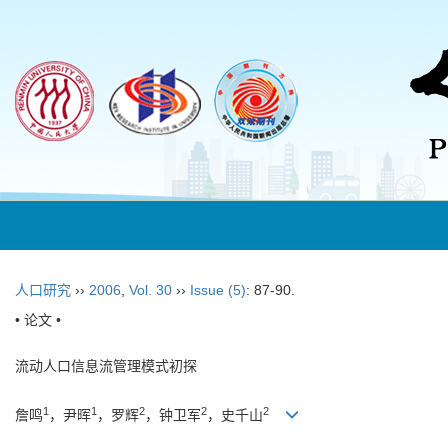
人口研究
››
2006
,
Vol. 30
››
Issue (5)
: 87-90.
• 论文 •
流动人口信息流管理模式初探
1
1
2
2
2
詹鸣
，尹晖
，罗辉
，钟卫军
，史千山