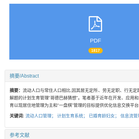
PDF
1817
摘要/Abstract
摘要：
流动人口与常住人口相比,因其居无定所、劳无定职、行无定
解题的计划生育管理“哥德巴赫猜想”。笔者基于近年在开发、应用
育以现居住地管理为主和“一盘棋”管理的目标提供优化信息交换平
关键词:
流动人口管理；
计划生育系统；
已婚育龄妇女；
信息流管
参考文献