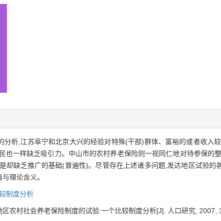
分析,江苏阜宁和北京大兴的经验对特殊(干部)群体、富裕的或者收入较
农民也一样缺乏吸引力。中山市的农村养老保险则一视同仁地对待参保的整
是却缺乏推广的基础(普遍性)。尽管存在上述诸多问题,发达地区试验的
值与理论含义。
较制度分析
村社会养老保险制度的试验:一个比较制度分析[J]. 人口研究, 2007, 31(1)