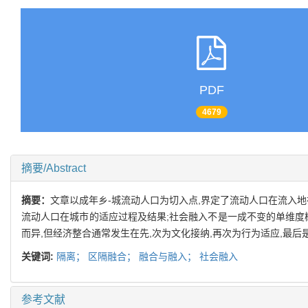
PDF
4679
摘要/Abstract
摘要：
文章以成年乡-城流动人口为切入点,界定了流动人口在流入地社
流动人口在城市的适应过程及结果;社会融入不是一成不变的单维度
而异,但经济整合通常发生在先,次为文化接纳,再次为行为适应,最
关键词:
隔离；
区隔融合；
融合与融入；
社会融入
参考文献