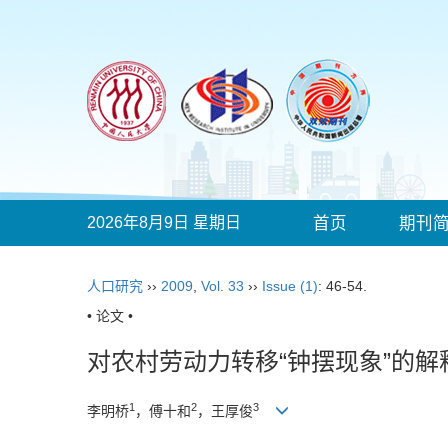
2026年8月9日 星期日
首页
期刊
人口研究
››
2009
,
Vol. 33
››
Issue (1)
: 46-54.
• 论文 •
对农村劳动力转移“钟摆现象”的解
1
2
3
李明桥
，傅十和
，王厚俊