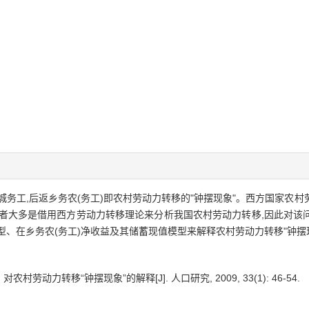
务工,后返乡务农(务工)即农村劳动力转移的"钟摆现象"。西方国家农村劳
学者大多是借用西方劳动力转移理论来分析我国农村劳动力转移,因此对该
型、在乡务农(务工)净收益及其储蓄现值模型来解释农村劳动力转移"钟摆
村劳动力转移“钟摆现象”的解释[J]. 人口研究, 2009, 33(1): 46-54.