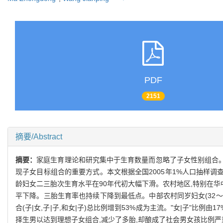
PDF
2151
摘要/Abstract
摘要：
家庭生育理论和研究集中于生育数量而忽略了子女性别组合。
现子女目标组合的重要方式。本文根据全国2005年1%人口抽样调
龄妇女二三胎次生育水平在90年代初大幅下滑。农村地区,特别在华
平下降。三胎生育率也持续下降到最低点。中部农村同岁妇女(32～3
合(子|女,子|子,和女|子)总比例增到53%成为主流。"女|子"比
择生男以达到理想子女组合,减少了多胎,却酿成了社会男女孩比例严