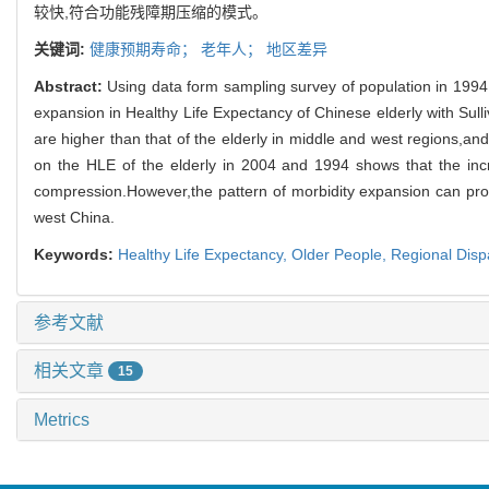
较快,符合功能残障期压缩的模式。
关键词:
健康预期寿命；
老年人；
地区差异
Abstract:
Using data form sampling survey of population in 1994 a
expansion in Healthy Life Expectancy of Chinese elderly with Sull
are higher than that of the elderly in middle and west regions,an
on the HLE of the elderly in 2004 and 1994 shows that the inc
compression.However,the pattern of morbidity expansion can provi
west China.
Keywords:
Healthy Life Expectancy,
Older People,
Regional Dispa
参考文献
相关文章
15
Metrics