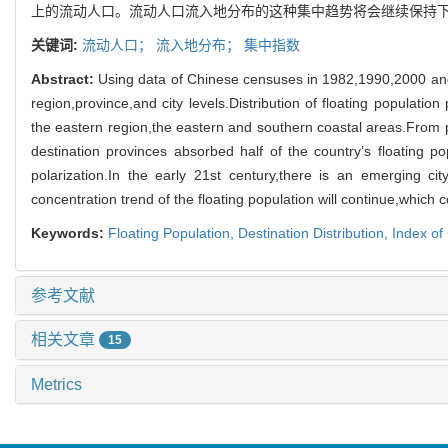
上的流动人口。流动人口流入地分布的这种集中趋势将会继续保持下
关键词:
流动人口；
流入地分布；
集中指数
Abstract:
Using data of Chinese censuses in 1982,1990,2000 and 
region,province,and city levels.Distribution of floating populati
the eastern region,the eastern and southern coastal areas.From pro
destination provinces absorbed half of the country’s floating po
polarization.In the early 21st century,there is an emerging cit
concentration trend of the floating population will continue,which c
Keywords:
Floating Population,
Destination Distribution,
Index of
参考文献
相关文章
15
Metrics