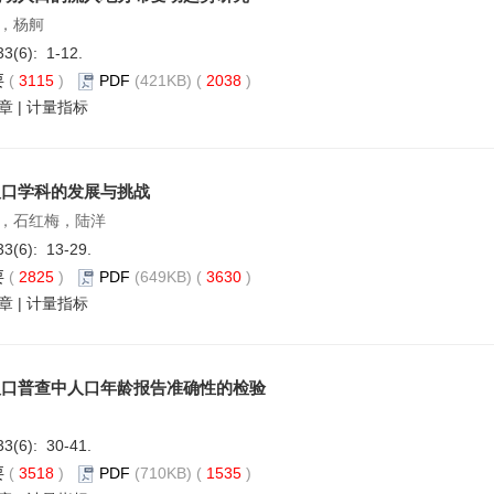
，杨舸
33(6): 1-12.
要
(
3115
)
PDF
(421KB) (
2038
)
章
|
计量指标
人口学科的发展与挑战
，石红梅，陆洋
33(6): 13-29.
要
(
2825
)
PDF
(649KB) (
3630
)
章
|
计量指标
人口普查中人口年龄报告准确性的检验
33(6): 30-41.
要
(
3518
)
PDF
(710KB) (
1535
)