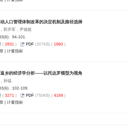
流动人口管理体制改革的决定机制及路径选择
，郭开军，尹德挺
33(6): 94-101.
要
(
2831
)
PDF
(307KB) (
1860
)
章
|
计量指标
工返乡的经济学分析——以托达罗模型为视角
，孙猛
33(6): 102-109.
要
(
3271
)
PDF
(750KB) (
4189
)
章
|
计量指标