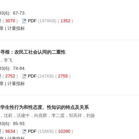
33(6): 67-73.
要
(
3070
)
PDF
(1978KB) (
1352
)
章
|
计量指标
与寻根：农民工社会认同的二重性
，李飞
33(6): 74-84.
要
(
2752
)
PDF
(247KB) (
2755
)
章
|
计量指标
大学生性行为和性态度、性知识的特点及关系
，沈莉，沃建中，向燕辉，李二霞，邹高祥，刘扬
33(6): 85-93.
要
(
9634
)
PDF
(158KB) (
10280
)
章
|
计量指标