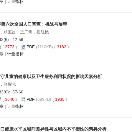
章
|
计量指标
0年第六次全国人口普查：挑战与展望
，顾宝昌，王广州，崔红艳
33(6): 42-56.
要
(
3773
)
PDF
(1110KB) (
3182
)
章
|
计量指标
留守儿童的健康以及卫生服务利用状况的影响因素分析
，张耀光
33(6): 57-66.
要
(
3640
)
PDF
(699KB) (
1935
)
章
|
计量指标
人口健康水平区域间差异性与区域内不平衡性的聚类分析